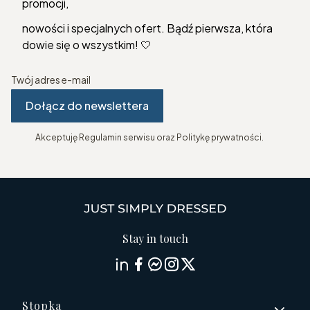
promocji,
nowości i specjalnych ofert. Bądź pierwsza, która
dowie się o wszystkim! 🤍
Twój adres e-mail
Dołącz do newslettera
Akceptuję Regulamin serwisu oraz Politykę prywatności.
Stay in touch
Linki w stopce
Stopka