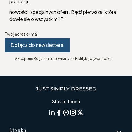
promocji,
nowości i specjalnych ofert. Bądź pierwsza, która
dowie się o wszystkim! 🤍
Twój adres e-mail
Dołącz do newslettera
Akceptuję Regulamin serwisu oraz Politykę prywatności.
Stay in touch
Linki w stopce
Stopka