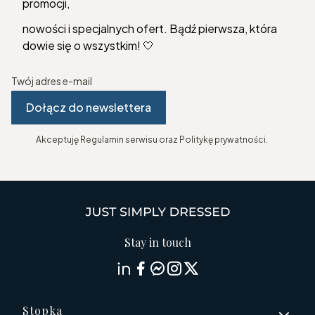
promocji,
nowości i specjalnych ofert. Bądź pierwsza, która
dowie się o wszystkim! 🤍
Twój adres e-mail
Dołącz do newslettera
Akceptuję Regulamin serwisu oraz Politykę prywatności.
Stay in touch
Linki w stopce
Stopka