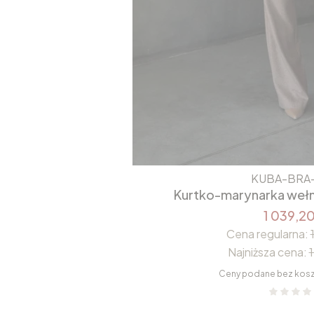
KUBA-BRA
Kurtko-marynarka wełn
1 039,20
Cena regularna:
Najniższa cena:
1
Ceny podane bez kos