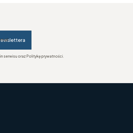
newslettera
-mail
n serwisu oraz Politykę prywatności.
topce