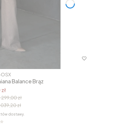
-OSX
iana Balance Brąz
 zł
1 299,00 zł
 039,20 zł
ztów dostawy.