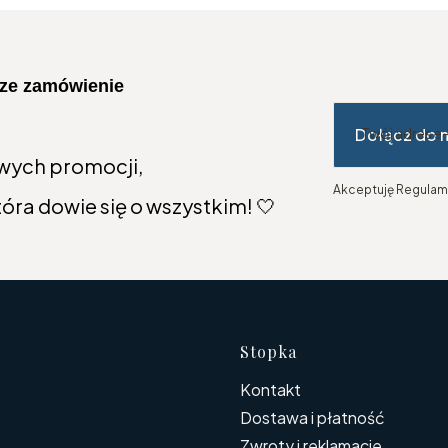
wsze zamówienie
Dołącz do 
Twój adres e
wych promocji,
Akceptuję Regulami
tóra dowie się o wszystkim! 🤍
Linki w s
Stopka
Kontakt
Dostawa i płatność
Zwroty i reklamacje