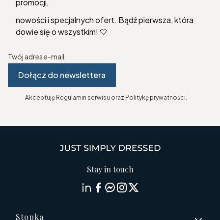
promocji,
nowości i specjalnych ofert. Bądź pierwsza, która
dowie się o wszystkim! 🤍
Twój adres e-mail
Dołącz do newslettera
Akceptuję Regulamin serwisu oraz Politykę prywatności.
Stay in touch
Linki w stopce
Stopka