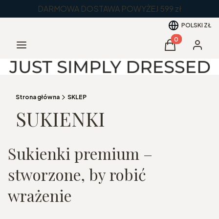
DARMOWA DOSTAWA POWYŻEJ 599 zł
POLSKI
ZŁ
Produkty w kos
Menu
Koszyk
Zaloguj 
Strona główna
SKLEP
SUKIENKI
Sukienki premium –
stworzone, by robić
wrażenie