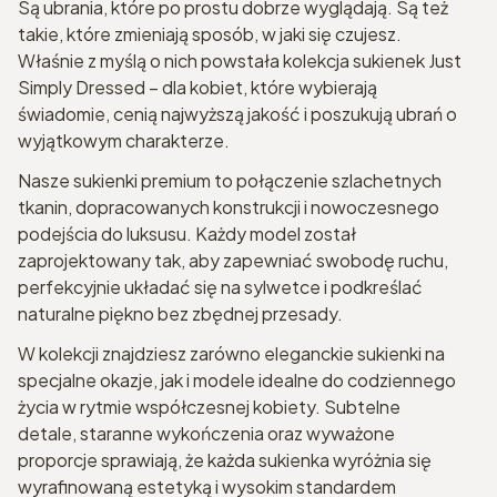
Są ubrania, które po prostu dobrze wyglądają. Są też
takie, które zmieniają sposób, w jaki się czujesz.
Właśnie z myślą o nich powstała kolekcja sukienek Just
Simply Dressed – dla kobiet, które wybierają
świadomie, cenią najwyższą jakość i poszukują ubrań o
wyjątkowym charakterze.
Nasze sukienki premium to połączenie szlachetnych
tkanin, dopracowanych konstrukcji i nowoczesnego
podejścia do luksusu. Każdy model został
zaprojektowany tak, aby zapewniać swobodę ruchu,
perfekcyjnie układać się na sylwetce i podkreślać
naturalne piękno bez zbędnej przesady.
W kolekcji znajdziesz zarówno eleganckie sukienki na
specjalne okazje, jak i modele idealne do codziennego
życia w rytmie współczesnej kobiety. Subtelne
detale, staranne wykończenia oraz wyważone
proporcje sprawiają, że każda sukienka wyróżnia się
wyrafinowaną estetyką i wysokim standardem