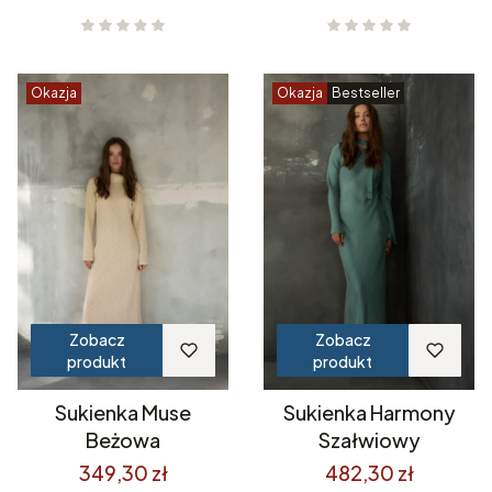
Okazja
Okazja
Bestseller
Zobacz
Zobacz
produkt
produkt
Sukienka Muse
Sukienka Harmony
Beżowa
Szałwiowy
349,30 zł
482,30 zł