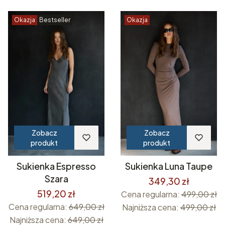
Okazja
Bestseller
Okazja
Zobacz
Zobacz
produkt
produkt
Sukienka Espresso
Sukienka Luna Taupe
Szara
349,30 zł
519,20 zł
Cena regularna:
499,00 zł
Cena regularna:
649,00 zł
Najniższa cena:
499,00 zł
Najniższa cena:
649,00 zł