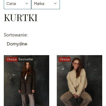
Cena
Marka
KURTKI
Koniec filtrów
Lista produktów
Sortowanie:
Domyślne
Okazja
Bestseller
Okazja