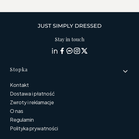
Stay in touch
Linki w stopce
Stopka
Kontakt
Dostawa i płatność
Zwroty i reklamacje
O nas
Regulamin
Polityka prywatności