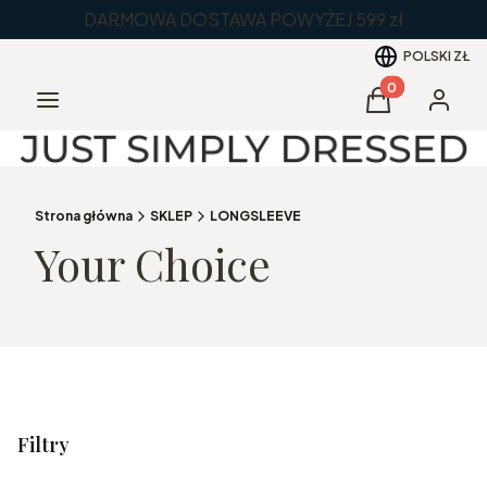
DARMOWA DOSTAWA POWYŻEJ 599 zł
POLSKI
ZŁ
Produkty w kos
Menu
Koszyk
Zaloguj 
Strona główna
SKLEP
LONGSLEEVE
Your Choice
Filtry