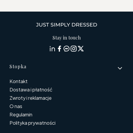
Stay in touch
Linki w stopce
Stopka
Kontakt
Dostawa i płatność
Zwroty i reklamacje
O nas
Regulamin
Polityka prywatności