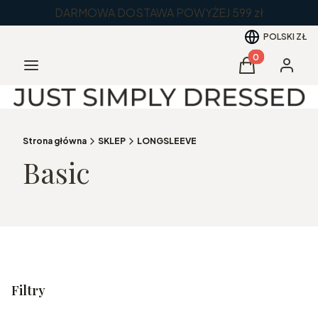
DARMOWA DOSTAWA POWYŻEJ 599 zł
POLSKI
ZŁ
Produkty w kos
Menu
Koszyk
Zaloguj 
Strona główna
SKLEP
LONGSLEEVE
Basic
Filtry