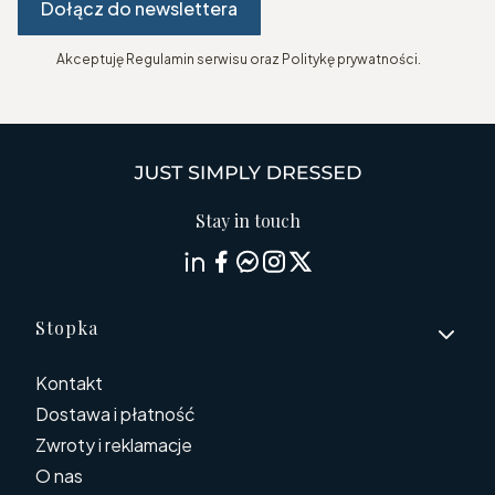
Dołącz do newslettera
Akceptuję Regulamin serwisu oraz Politykę prywatności.
Stay in touch
Linki w stopce
Stopka
Kontakt
Dostawa i płatność
Zwroty i reklamacje
O nas