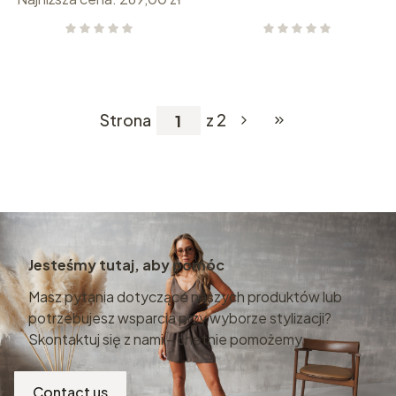
Strona
z 2
Przejdź do ostatniej
Jesteśmy tutaj, aby pomóc
Masz pytania dotyczące naszych produktów lub
potrzebujesz wsparcia przy wyborze stylizacji?
Skontaktuj się z nami – chętnie pomożemy.
Contact us