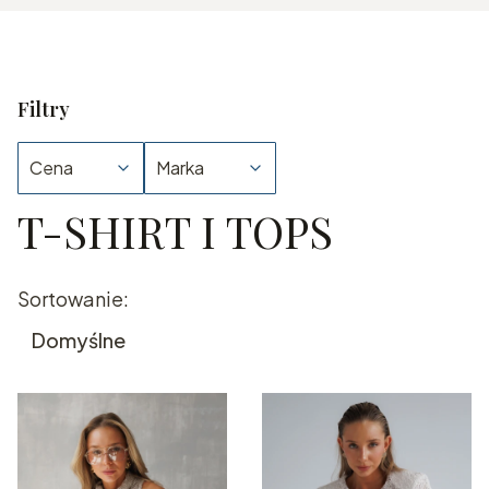
Filtry
Cena
Marka
T-SHIRT I TOPS
Koniec filtrów
Lista produktów
Sortowanie:
Domyślne