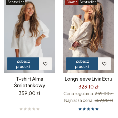
Bestseller
Okazja
Bestseller
Zobacz
Zobacz
produkt
produkt
T-shirt Alma
Longsleeve Livia Ecru
Śmietankowy
323,10 zł
Cena
359,00 zł
Cena regularna:
359,00 zł
Najniższa cena:
359,00 zł