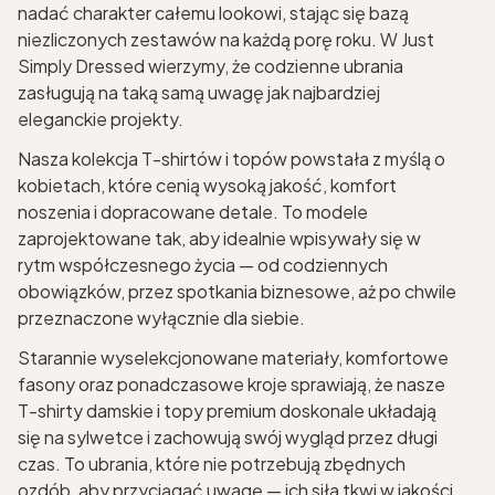
nadać charakter całemu lookowi, stając się bazą
niezliczonych zestawów na każdą porę roku. W Just
Simply Dressed wierzymy, że codzienne ubrania
zasługują na taką samą uwagę jak najbardziej
eleganckie projekty.
Nasza kolekcja T-shirtów i topów powstała z myślą o
kobietach, które cenią wysoką jakość, komfort
noszenia i dopracowane detale. To modele
zaprojektowane tak, aby idealnie wpisywały się w
rytm współczesnego życia — od codziennych
obowiązków, przez spotkania biznesowe, aż po chwile
przeznaczone wyłącznie dla siebie.
Starannie wyselekcjonowane materiały, komfortowe
fasony oraz ponadczasowe kroje sprawiają, że nasze
T-shirty damskie i topy premium doskonale układają
się na sylwetce i zachowują swój wygląd przez długi
czas. To ubrania, które nie potrzebują zbędnych
ozdób, aby przyciągać uwagę — ich siła tkwi w jakości