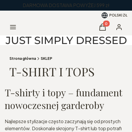
DARMOWA DOSTAWA POWYŻEJ 599 zł
POLSKI
ZŁ
Produkty w kos
Menu
Koszyk
Zaloguj 
Strona główna
SKLEP
T-SHIRT I TOPS
T-shirty i topy – fundament
nowoczesnej garderoby
Najlepsze stylizacje często zaczynają się od prostych
elementów. Doskonale skrojony T-shirt lub top potrafi