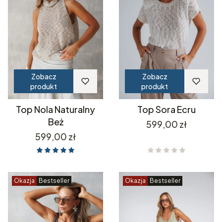
Zobacz
Zobacz
produkt
produkt
Top Nola Naturalny
Top Sora Ecru
Beż
Cena
599,00 zł
Cena
599,00 zł
Okazja
Bestseller
Okazja
Bestseller