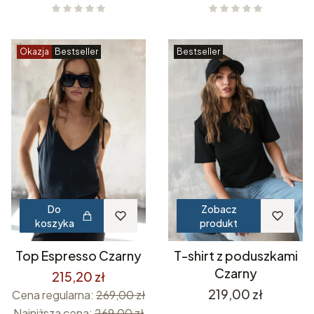
Okazja
Bestseller
Bestseller
Do
Zobacz
koszyka
produkt
Top Espresso Czarny
T-shirt z poduszkami
Czarny
215,20 zł
Cena
219,00 zł
Cena regularna:
269,00 zł
Najniższa cena:
269,00 zł