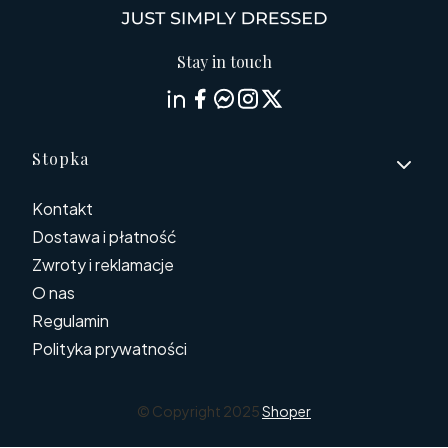
Stay in touch
Linki w stopce
Stopka
Kontakt
Dostawa i płatność
Zwroty i reklamacje
O nas
Regulamin
Polityka prywatności
© Copyright 2025
Shoper