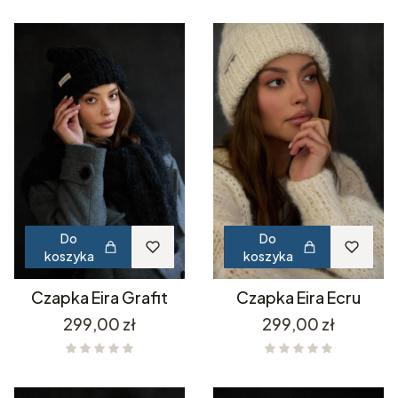
Do
Do
koszyka
koszyka
Czapka Eira Grafit
Czapka Eira Ecru
Cena
Cena
299,00 zł
299,00 zł