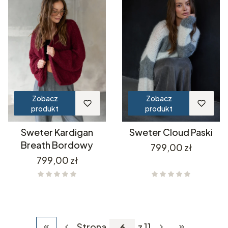
Zobacz
Zobacz
produkt
produkt
Sweter Kardigan
Sweter Cloud Paski
Breath Bordowy
Cena
799,00 zł
Cena
799,00 zł
Strona
z 11