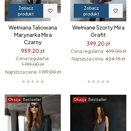
Zobacz
Zobacz
produkt
produkt
Wełniana Taliowana
Wełniane Szorty Mira
Marynarka Mira
Grafit
Czarny
399,20 zł
959,20 zł
Cena regularna:
499,00 zł
Cena regularna:
Najniższa cena:
424,15 zł
1 199,00 zł
Najniższa cena:
1 199,00 zł
Okazja
Bestseller
Okazja
Bestseller