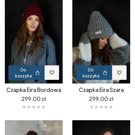
Do
Do
koszyka
koszyka
Czapka Eira Bordowa
Czapka Eira Szara
Cena
Cena
299,00 zł
299,00 zł