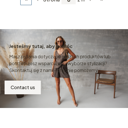
Wróć do pierwszej strony z produktami
Przejdź do os
Jesteśmy tutaj, aby pomóc
Masz pytania dotyczące naszych produktów lub
potrzebujesz wsparcia przy wyborze stylizacji?
Skontaktuj się z nami – chętnie pomożemy.
Contact us