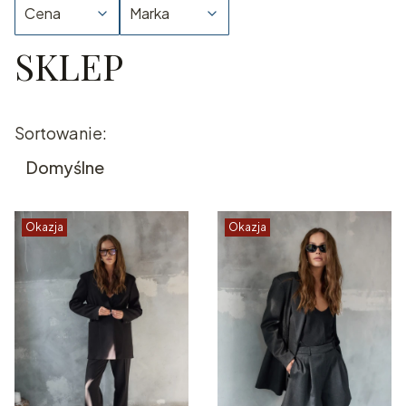
Cena
Marka
SKLEP
Koniec filtrów
Lista produktów
Sortowanie:
Domyślne
Okazja
Okazja