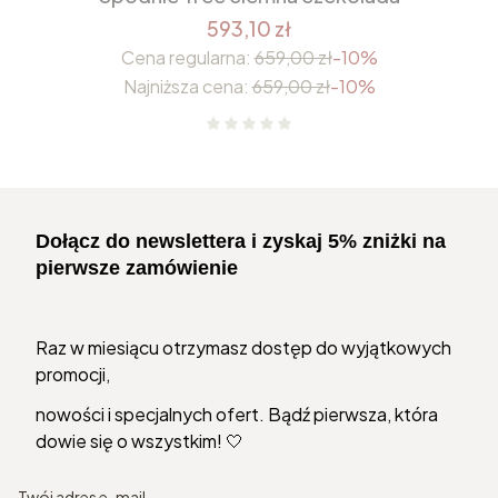
593,10 zł
Cena regularna:
659,00 zł
-10%
Najniższa cena:
659,00 zł
-10%
Dołącz do newslettera i zyskaj 5% zniżki na
pierwsze zamówienie
Raz w miesiącu otrzymasz dostęp do wyjątkowych
promocji,
nowości i specjalnych ofert. Bądź pierwsza, która
dowie się o wszystkim! 🤍
Twój adres e-mail