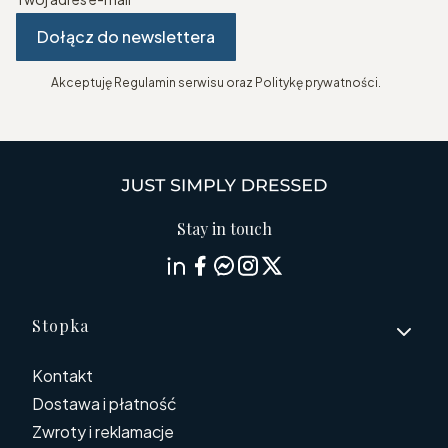
Dołącz do newslettera
Akceptuję Regulamin serwisu oraz Politykę prywatności.
Stay in touch
Linki w stopce
Stopka
Kontakt
Dostawa i płatność
Zwroty i reklamacje