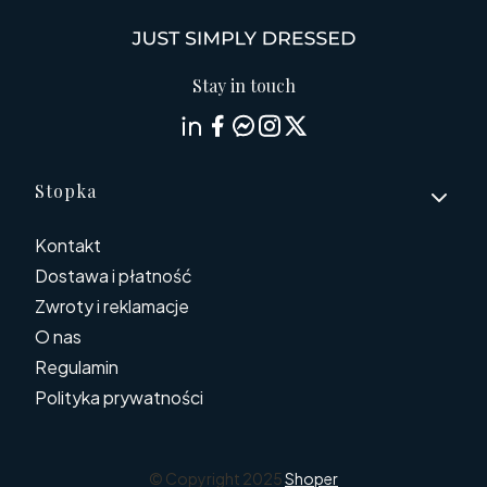
Stay in touch
Linki w stopce
Stopka
Kontakt
Dostawa i płatność
Zwroty i reklamacje
O nas
Regulamin
Polityka prywatności
© Copyright 2025
Shoper