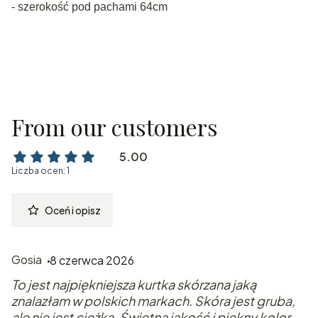
- szerokość pod pachami 64cm
From our customers
5.00
Liczba ocen: 1
Oceń i opisz
Gosia
8 czerwca 2026
To jest najpiękniejsza kurtka skórzana jaką
znalazłam w polskich markach. Skóra jest gruba,
ale nie jest ciężka. Świetna jakość i piękny kolor.