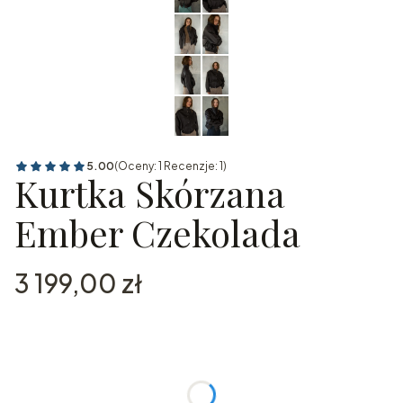
5.00
(Oceny: 1 Recenzje: 1)
Kurtka Skórzana
Ember Czekolada
Cena
3 199,00 zł
Wybierz wariant produktu:
Poszczególne warianty mogą różnić się ceną